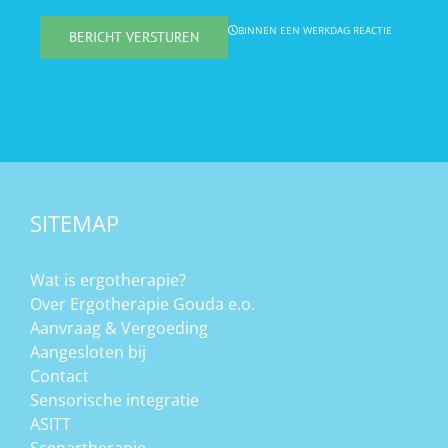
BINNEN EEN WERKDAG REACTIE
BERICHT VERSTUREN
SITEMAP
Wat is ergotherapie?
Over Ergotherapie Gouda e.o.
Aanvraag & Vergoeding
Aangesloten bij
Contact
Sensorische integratie
ASITT