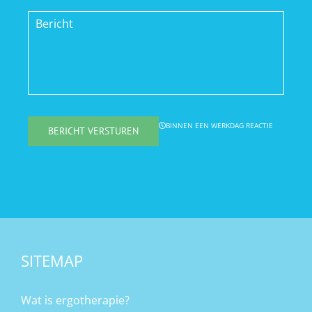
(optioneel)
hij maar een klein stukje buigen. Na de
tweede behandeling kon hij verder buigen
Bericht
en had nog maar een beetje pijn, na de
derde behandeling was de pijn nagenoeg
weg en kon hij zijn knie redelijk buigen. Na
de vierde behandeling was de pijn weg en
kon hij volledig buigen en strekken en
belasten.
BINNEN EEN WERKDAG REACTIE
BERICHT VERSTUREN
De fysiotherapeut van de voetbal heeft
hem nog getaped voor de eerste training
na een week én voor de wedstrijd na twee
weken. Hij heeft de hele wedstrijd mee
kunnen doen en heeft geen last gekregen
na de wedstrijd.
Bas was heel blij dat hij
tegen de verwachting in toch de wedstrijd
mee heeft kunnen spelen.
SITEMAP
Bas Franken (17),
Knie blessure
Wat is ergotherapie?