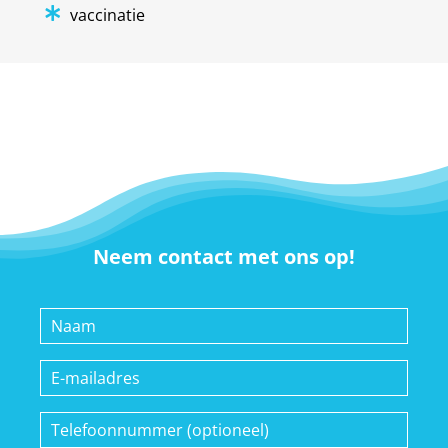
vaccinatie
Bas Franken is 17 jaar en heeft met
voetballen zijn knie zwaar geblesseerd, is
bij de HAP geweest en daar was het advies
3 weken niet sporten en fysiotherapie.
Bas had zoveel pijn dat hij nog dezelfde
Neem contact met ons op!
avond is geweest voor een behandeling
met het Scenar apparaat. Hij had heel erg
veel pijn en verwachtte dat het
behandelen veel pijn zou doen, na 10
Naam
minuten zei hij dat het eigenlijk best
prettig was.
E-
mailadres
De volgende dag had hij minder pijn maar
was de knie nog wel heel erg stijf en kon
Telefoonnummer